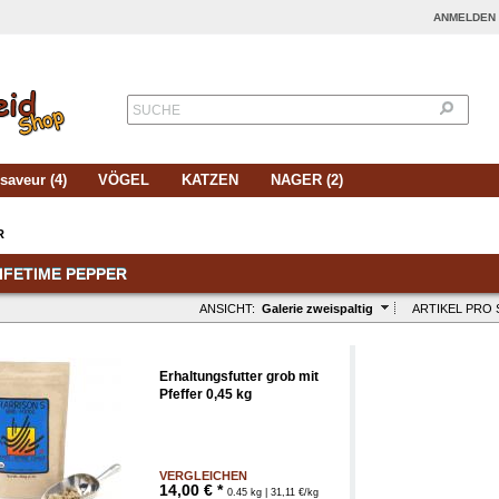
ANMELDEN
SUCHE
saveur (4)
VÖGEL
KATZEN
NAGER (2)
R
IFETIME PEPPER
ANSICHT:
Galerie zweispaltig
ARTIKEL PRO 
Erhaltungsfutter grob mit
Pfeffer 0,45 kg
VERGLEICHEN
14,00 € *
0.45 kg | 31,11 €/kg