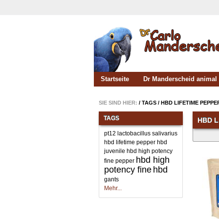
Startseite
Dr Manderscheid animal 
SIE SIND HIER:
/
TAGS
/
HBD LIFETIME PEPPE
TAGS
HBD L
pt12 lactobacillus salivarius
hbd lifetime pepper
hbd
juvenile
hbd high potency
hbd high
fine pepper
potency fine
hbd
gants
Mehr...