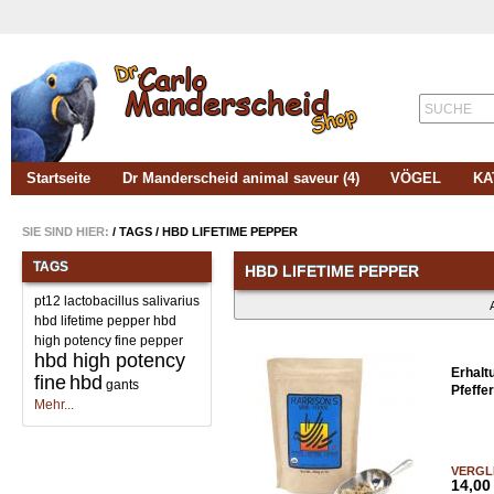
SUCHE
Startseite
Dr Manderscheid animal saveur (4)
VÖGEL
KA
SIE SIND HIER:
/
TAGS
/
HBD LIFETIME PEPPER
TAGS
HBD LIFETIME PEPPER
pt12 lactobacillus salivarius
hbd lifetime pepper
hbd
high potency fine pepper
hbd high potency
Erhalt
fine
hbd
gants
Pfeffer
Mehr...
VERGL
14,00