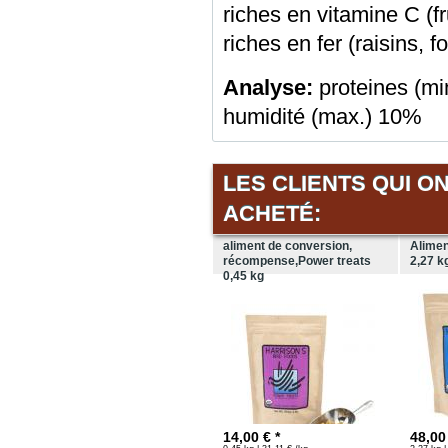
riches en vitamine C (fr
riches en fer (raisins, 
Analyse:
proteines (mi
humidité (max.) 10%
LES CLIENTS QUI O
ACHETÉ:
aliment de conversion,
Alime
récompense,Power treats
2,27 k
0,45 kg
14,00 € *
48,00 