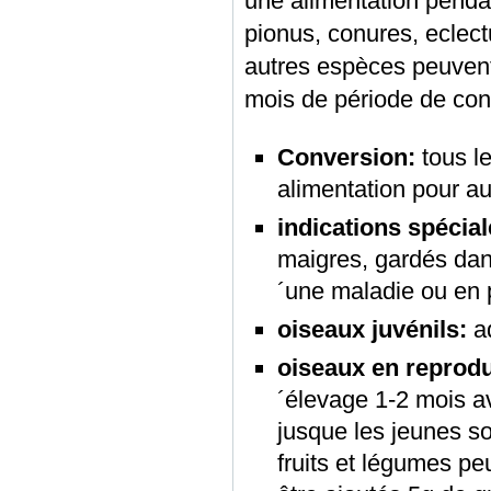
une alimentation pendan
pionus, conures, eclect
autres espèces peuvent 
mois de période de con
Conversion:
tous l
alimentation pour a
indications spécial
maigres, gardés dan
´une maladie ou en 
oiseaux juvénils:
ad
oiseaux en reprodu
´élevage 1-2 mois av
jusque les jeunes so
fruits et légumes p